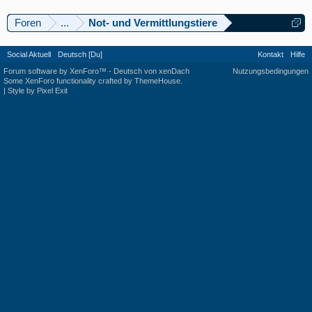
Foren
...
Not- und Vermittlungstiere
Social Aktuell
Deutsch [Du]
Kontakt
Hilfe
Forum software by XenForo™
-
Deutsch von xenDach
Nutzungsbedingungen
Some XenForo functionality crafted by
ThemeHouse
.
|
Style by Pixel Exit