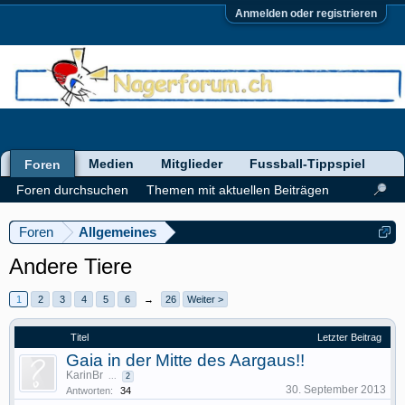
Anmelden oder registrieren
Medien
Mitglieder
Fussball-Tippspiel
Foren
Foren durchsuchen
Themen mit aktuellen Beiträgen
Foren
Allgemeines
Andere Tiere
1
2
3
4
5
6
→
26
Weiter >
Titel
Letzter Beitrag
Gaia in der Mitte des Aargaus!!
KarinBr
...
2
30. September 2013
Antworten:
34