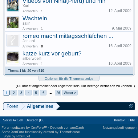
Videos von Nina(Pferd) und mir
Xari
12. April 2009
Antworten:
1
Wachteln
salin
9. Mai 2009
Antworten:
1
romeo macht mittagsschläfchen ...
Jontani
16. April 2009
Antworten:
8
katze kurz vor geburt?
silberwoelfli
16. April 2009
Antworten:
1
Thema 1 bis 20 von 510
Optionen für die Themenanzeige
(Du musst angemeldet oder registriert sein, um Beiträge verfassen zu können. )
1
2
3
4
5
6
→
26
Weiter >
Foren
Allgemeines
Social Aktuell
Deutsch [Du]
Kontakt
Hilfe
Forum software by XenForo™
-
Deutsch von xenDach
Nutzungsbedingungen
Some XenForo functionality crafted by
ThemeHouse
.
|
Style by Pixel Exit