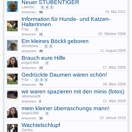
Neuer STUBENTIGER
Lakritze
...
3
4
5
24. Mai 2011
Antworten:
96
Information für Hunde- und Katzen-
HalterInnen
Fray
...
2
25. Oktober 2009
Antworten:
21
Ein kleines Böckli geboren
shindaiwa
...
2
3
11. August 2009
Antworten:
48
Brauch eure Hilfe
engel1988
...
2
17. März 2009
Antworten:
23
Gedrückte Daumen wären schön!
Fray
...
2
3
4
28. März 2009
Antworten:
74
wir waren spazieren mit den minis (fotos)
silberwoelfli
22. März 2009
Antworten:
0
mein kleiner überraschungs mann!
engel1988
...
2
10. Januar 2010
Antworten:
32
Wachtelschlupf
Zamba