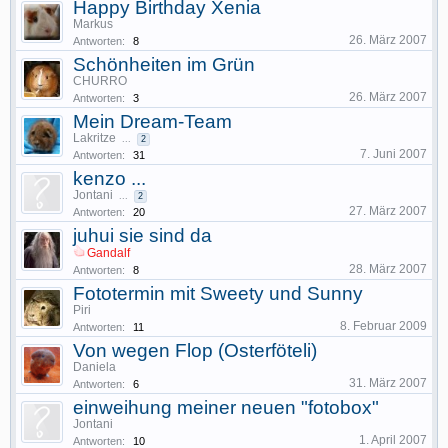
Happy Birthday Xenia
Markus
26. März 2007
Antworten:
8
Schönheiten im Grün
CHURRO
26. März 2007
Antworten:
3
Mein Dream-Team
Lakritze
...
2
7. Juni 2007
Antworten:
31
kenzo ...
Jontani
...
2
27. März 2007
Antworten:
20
juhui sie sind da
Gandalf
28. März 2007
Antworten:
8
Fototermin mit Sweety und Sunny
Piri
8. Februar 2009
Antworten:
11
Von wegen Flop (Osterföteli)
Daniela
31. März 2007
Antworten:
6
einweihung meiner neuen "fotobox"
Jontani
1. April 2007
Antworten:
10