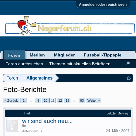
Anmelden oder registrieren
Medien
Mitglieder
Fussball-Tippspiel
Foren
Foren durchsuchen
Themen mit aktuellen Beiträgen
Foren
Allgemeines
Foto-Berichte
< Zurück
1
←
9
10
11
12
13
→
93
Weiter >
Titel
Letzter Beitrag
wir sind auch neu...
lia
24. März 2007
Antworten:
7