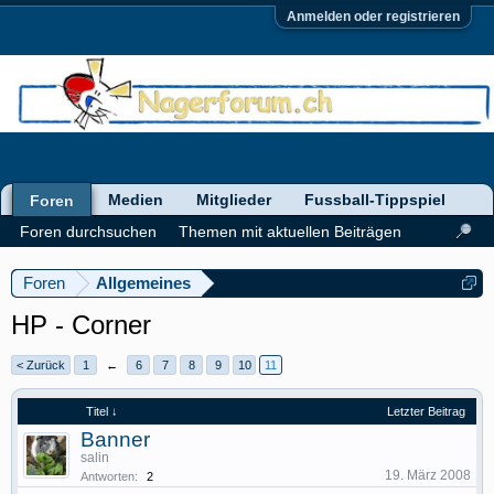
Anmelden oder registrieren
Medien
Mitglieder
Fussball-Tippspiel
Foren
Foren durchsuchen
Themen mit aktuellen Beiträgen
Foren
Allgemeines
HP - Corner
< Zurück
1
←
6
7
8
9
10
11
Titel ↓
Letzter Beitrag
Banner
salin
19. März 2008
Antworten:
2