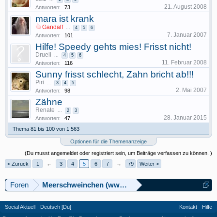
21. August 2008
Antworten:
73
mara ist krank
Gandalf
...
4
5
6
7. Januar 2007
Antworten:
101
Hilfe! Speedy gehts mies! Frisst nicht!
Drueli
...
4
5
6
11. Februar 2008
Antworten:
116
Sunny frisst schlecht, Zahn bricht ab!!!
Piri
...
3
4
5
2. Mai 2007
Antworten:
98
Zähne
Renate
...
2
3
28. Januar 2015
Antworten:
47
Thema 81 bis 100 von 1.563
Optionen für die Themenanzeige
(Du musst angemeldet oder registriert sein, um Beiträge verfassen zu können. )
< Zurück
1
←
3
4
5
6
7
→
79
Weiter >
Foren
Meerschweinchen (www.meerschweinforum.ch)
Social Aktuell
Deutsch [Du]
Kontakt
Hilfe