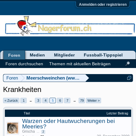
Anmelden oder registrieren
Medien
Mitglieder
Fussball-Tippspiel
Foren
Foren durchsuchen
Themen mit aktuellen Beiträgen
Foren
Meerschweinchen (www.meerschweinforum.ch)
Krankheiten
< Zurück
1
←
3
4
5
6
7
→
79
Weiter >
Titel
Letzter Beitrag
Warzen oder Hautwucherungen bei
Meeries?
Grischa
...
2