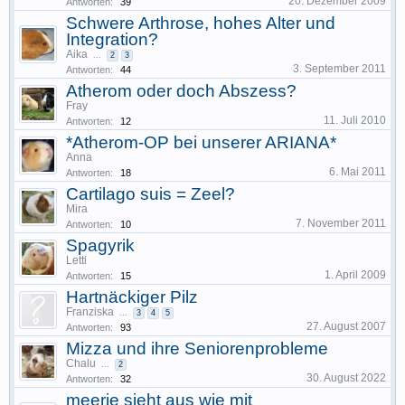
20. Dezember 2009
Antworten:
39
Schwere Arthrose, hohes Alter und
Integration?
Aika
...
2
3
3. September 2011
Antworten:
44
Atherom oder doch Abszess?
Fray
11. Juli 2010
Antworten:
12
*Atherom-OP bei unserer ARIANA*
Anna
6. Mai 2011
Antworten:
18
Cartilago suis = Zeel?
Mira
7. November 2011
Antworten:
10
Spagyrik
Letti
1. April 2009
Antworten:
15
Hartnäckiger Pilz
Franziska
...
3
4
5
27. August 2007
Antworten:
93
Mizza und ihre Seniorenprobleme
Chalu
...
2
30. August 2022
Antworten:
32
meerie sieht aus wie mit