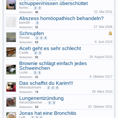
schuppen/nissen überschüttet
bunny
...
2
3
22. Mai 2011
Antworten:
46
Abszess homöopathisch behandeln?
karin66
...
2
27. Mai 2008
Antworten:
31
Schnupfen
Renate
...
2
3
4
6. Juni 2015
Antworten:
63
Aceh geht es sehr schlecht
Castle
...
2
3
29. August 2010
Antworten:
55
Brownie schlägt einfach jedes
Schweinchen
Locke
...
2
3
8. Oktober 2017
Antworten:
41
Das schaffst du Karim!!!
Meersäulimami
...
2
3
4
28. März 2010
Antworten:
74
Lungenentzündung
Herzensbrecher
...
2
3
20. Oktober 2011
Antworten:
53
Jonas hat eine Bronchitis
Letti
...
2
3
4