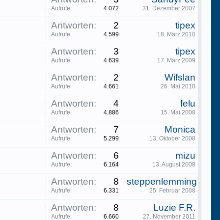
Aufrufe:
4.072
31. Dezember 2007
Antworten:
2
tipex
Aufrufe:
4.599
18. März 2010
Antworten:
3
tipex
Aufrufe:
4.639
17. März 2009
Antworten:
2
Wifslan
Aufrufe:
4.661
26. Mai 2010
Antworten:
4
felu
Aufrufe:
4.886
15. Mai 2008
Antworten:
7
Monica
Aufrufe:
5.299
13. Oktober 2008
Antworten:
6
mizu
Aufrufe:
6.164
13. August 2008
Antworten:
8
steppenlemming
Aufrufe:
6.331
25. Februar 2008
Antworten:
8
Luzie F.R.
Aufrufe:
6.660
27. November 2011