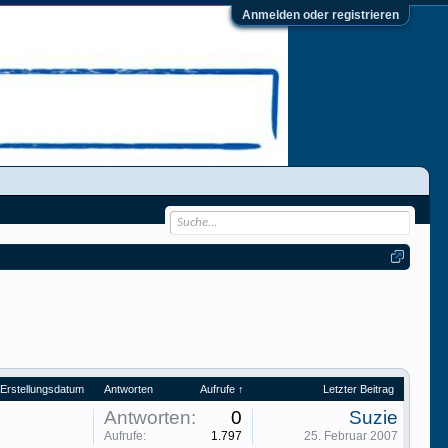
Anmelden oder registrieren
Erstellungsdatum
Antworten
Aufrufe ↑
Letzter Beitrag
Antworten:
0
Suzie
Aufrufe:
1.797
25. Februar 2007