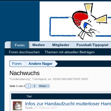
Medien
Mitglieder
Fussball-Tippspiel
Foren
Foren durchsuchen
Themen mit aktuellen Beiträgen
Foren
Andere Nager
Nachwuchs
"Familienplanung", Trächtigkeit, etc. KEINE ABGABETIERE HIER!
Seite 1 von 2
1
2
Weiter >
Titel
Infos zur Handaufzucht mutterloser Ham
Suzie
,
25. Februar 2007