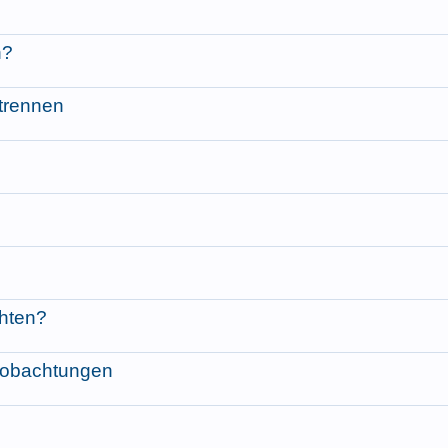
n?
trennen
hten?
eobachtungen