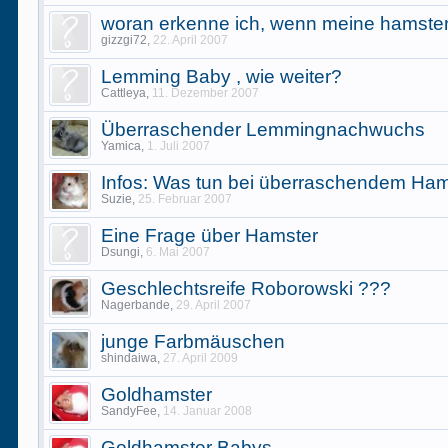
woran erkenne ich, wenn meine hamster
gizzgi72
,
22. April 2007
Lemming Baby , wie weiter?
Cattleya
,
11. Dezember 2007
Überraschender Lemmingnachwuchs
Yamica
,
1. Juli 2007
Infos: Was tun bei überraschendem H
Suzie
,
25. Februar 2007
Eine Frage über Hamster
Dsungi
,
6. Mai 2007
Geschlechtsreife Roborowski ???
Nagerbande
,
29. April 2007
junge Farbmäuschen
shindaiwa
,
27. April 2009
Goldhamster
SandyFee
,
14. Januar 2008
Goldhamster Babys