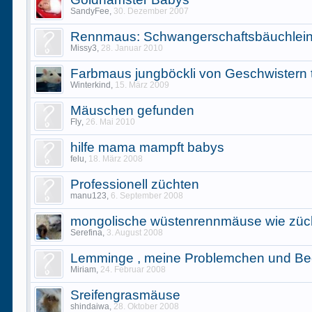
SandyFee
,
30. Dezember 2007
Rennmaus: Schwangerschaftsbäuchlei
Missy3
,
28. Januar 2010
Farbmaus jungböckli von Geschwistern 
Winterkind
,
15. März 2009
Mäuschen gefunden
Fly
,
26. Mai 2010
hilfe mama mampft babys
felu
,
18. März 2008
Professionell züchten
manu123
,
6. September 2008
mongolische wüstenrennmäuse wie züc
Serefina
,
3. August 2008
Lemminge , meine Problemchen und B
Miriam
,
24. Februar 2008
Sreifengrasmäuse
shindaiwa
,
28. Oktober 2008