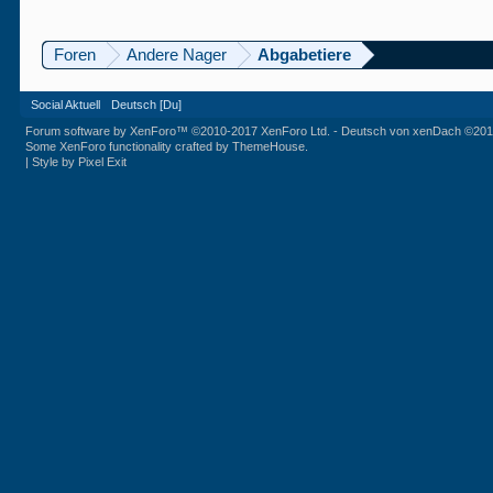
Foren
Andere Nager
Abgabetiere
Social Aktuell
Deutsch [Du]
Forum software by XenForo™
©2010-2017 XenForo Ltd.
-
Deutsch von xenDach
©201
Some XenForo functionality crafted by
ThemeHouse
.
|
Style by Pixel Exit