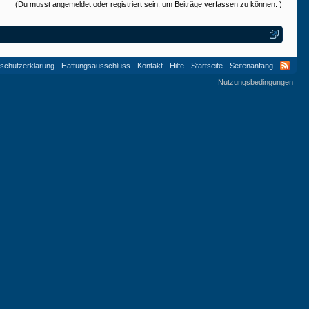
(Du musst angemeldet oder registriert sein, um Beiträge verfassen zu können. )
schutzerklärung
Haftungsausschluss
Kontakt
Hilfe
Startseite
Seitenanfang
Nutzungsbedingungen