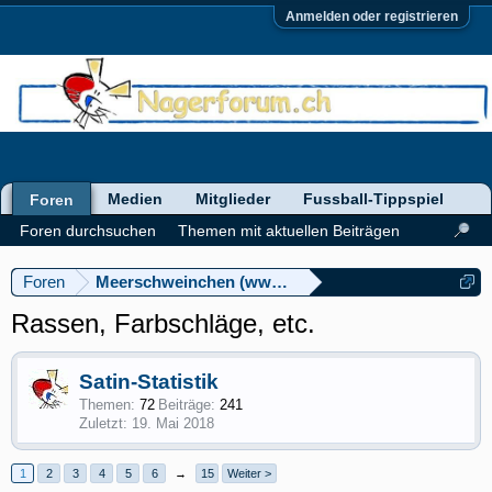
Anmelden oder registrieren
Medien
Mitglieder
Fussball-Tippspiel
Foren
Foren durchsuchen
Themen mit aktuellen Beiträgen
Foren
Meerschweinchen (www.meerschweinforum.ch)
Rassen, Farbschläge, etc.
Satin-Statistik
Themen:
72
Beiträge:
241
19. Mai 2018
1
2
3
4
5
6
→
15
Weiter >