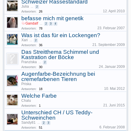
Schweizer Rassestandard
Julia
...
2
12. April 2010
Antworten:
26
befasse mich mit genetik
Gandalf
...
2
3
4
23. Februar 2007
Antworten:
78
Was ist das für ein Lockengen?
Xari
...
2
21. September 2009
Antworten:
36
Das Streitthema Schimmel und
Kastration der Böcke
Franziska
...
2
24. Januar 2009
Antworten:
30
Augenfarbe-Bezeichnung bei
cremefarbenen Tieren
Priska
10. Mai 2012
Antworten:
18
Welche Farbe
Chalu
21. Juni 2015
Antworten:
1
Unterschied CH / US Teddy-
Schweinchen
Sandy81
...
2
3
6. Februar 2008
Antworten:
51