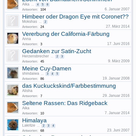
Aika
...
4
5
6
6. Januar 2007
Antworten:
104
Himbeer oder Dragon Eye mit Coronet??
Mokshas
...
2
27. März 2014
Antworten:
24
Vererbung der California-Färbung
Anna
17. Juni 2016
Antworten:
3
Gedanken zur Satin-Zucht
Herzensbrecher
...
2
3
9. März 2009
Antworten:
45
Meine Cuy-Damen
shindaiwa
...
3
4
5
19. Januar 2008
Antworten:
86
das Kuckuckskind/Farbbestimmung
Alisha
29. Januar 2016
Antworten:
7
Seltene Rassen: Das Ridgeback
Aika
7. Januar 2014
Antworten:
10
Himalaya
Lakritze
...
2
3
4
23. Juni 2007
Antworten:
68