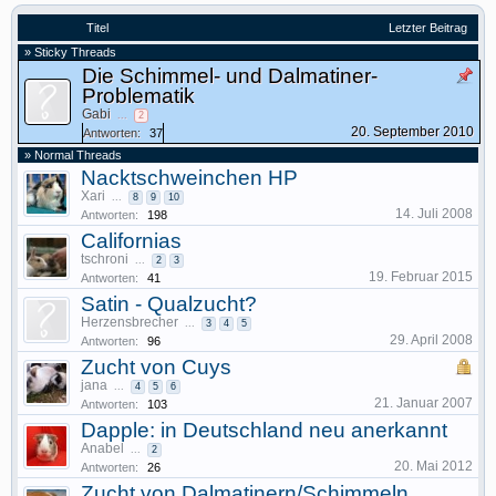
Titel
Letzter Beitrag
» Sticky Threads
Die Schimmel- und Dalmatiner-
Problematik
Gabi
...
2
20. September 2010
Antworten:
37
» Normal Threads
Nacktschweinchen HP
Xari
...
8
9
10
14. Juli 2008
Antworten:
198
Californias
tschroni
...
2
3
19. Februar 2015
Antworten:
41
Satin - Qualzucht?
Herzensbrecher
...
3
4
5
29. April 2008
Antworten:
96
Zucht von Cuys
jana
...
4
5
6
21. Januar 2007
Antworten:
103
Dapple: in Deutschland neu anerkannt
Anabel
...
2
20. Mai 2012
Antworten:
26
Zucht von Dalmatinern/Schimmeln