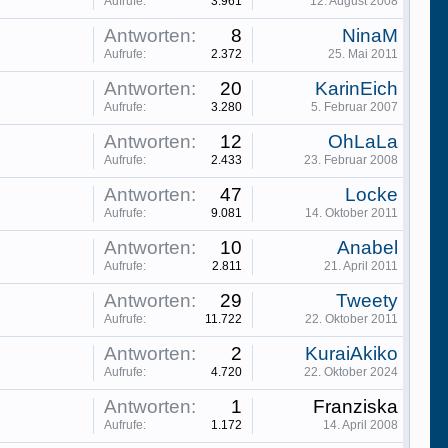
Aufrufe:
3.961
12. August 2008
Antworten:
8
NinaM
Aufrufe:
2.372
25. Mai 2011
Antworten:
20
KarinEich
Aufrufe:
3.280
5. Februar 2007
Antworten:
12
OhLaLa
Aufrufe:
2.433
23. Februar 2008
Antworten:
47
Locke
Aufrufe:
9.081
14. Oktober 2011
Antworten:
10
Anabel
Aufrufe:
2.811
21. April 2011
Antworten:
29
Tweety
Aufrufe:
11.722
22. Oktober 2011
Antworten:
2
KuraiAkiko
Aufrufe:
4.720
22. Oktober 2024
Antworten:
1
Franziska
Aufrufe:
1.172
14. April 2008