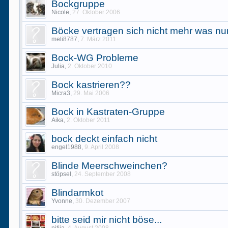
Bockgruppe
Nicole
,
27. Oktober 2006
Böcke vertragen sich nicht mehr was nu
meli8787
,
7. März 2011
Bock-WG Probleme
Julia
,
2. Oktober 2010
Bock kastrieren??
Micra3
,
29. Mai 2006
Bock in Kastraten-Gruppe
Aika
,
2. Oktober 2011
bock deckt einfach nicht
engel1988
,
9. April 2008
Blinde Meerschweinchen?
stöpsel
,
24. September 2008
Blindarmkot
Yvonne
,
30. Dezember 2007
bitte seid mir nicht böse...