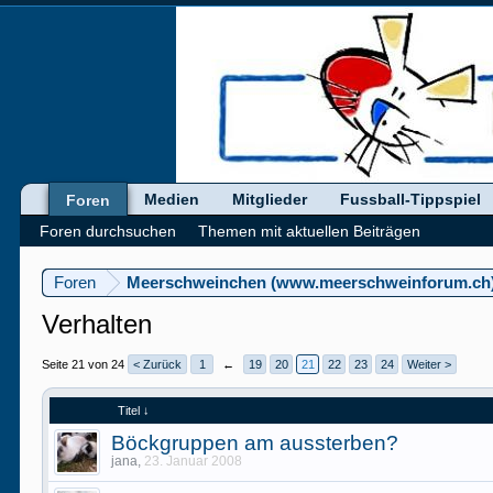
Medien
Mitglieder
Fussball-Tippspiel
Foren
Foren durchsuchen
Themen mit aktuellen Beiträgen
Foren
Meerschweinchen (www.meerschweinforum.ch
Verhalten
Seite 21 von 24
< Zurück
1
←
19
20
21
22
23
24
Weiter >
Titel ↓
Böckgruppen am aussterben?
jana
,
23. Januar 2008