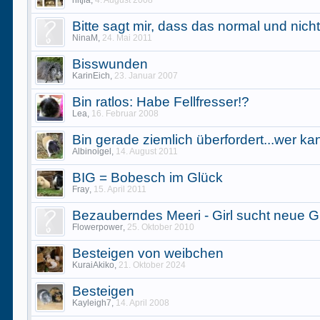
nitjia
,
4. August 2008
Bitte sagt mir, dass das normal und nicht
NinaM
,
24. Mai 2011
Bisswunden
KarinEich
,
23. Januar 2007
Bin ratlos: Habe Fellfresser!?
Lea
,
16. Februar 2008
Bin gerade ziemlich überfordert...wer ka
Albinoigel
,
14. August 2011
BIG = Bobesch im Glück
Fray
,
15. April 2011
Bezauberndes Meeri - Girl sucht neue 
Flowerpower
,
25. Oktober 2010
Besteigen von weibchen
KuraiAkiko
,
21. Oktober 2024
Besteigen
Kayleigh7
,
14. April 2008