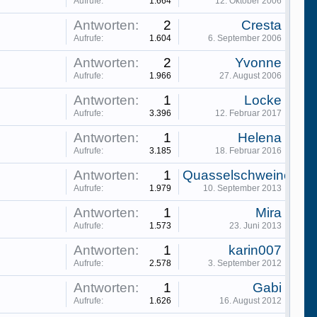
Aufrufe:
1.664
12. Oktober 2006
Antworten:
2
Cresta
Aufrufe:
1.604
6. September 2006
Antworten:
2
Yvonne
Aufrufe:
1.966
27. August 2006
Antworten:
1
Locke
Aufrufe:
3.396
12. Februar 2017
Antworten:
1
Helena
Aufrufe:
3.185
18. Februar 2016
Antworten:
1
Quasselschweine
Aufrufe:
1.979
10. September 2013
Antworten:
1
Mira
Aufrufe:
1.573
23. Juni 2013
Antworten:
1
karin007
Aufrufe:
2.578
3. September 2012
Antworten:
1
Gabi
Aufrufe:
1.626
16. August 2012