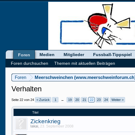
Medien
Mitglieder
Fussball-Tippspiel
Foren
Foren durchsuchen
Themen mit aktuellen Beiträgen
Foren
Meerschweinchen (www.meerschweinforum.ch
Verhalten
Seite 22 von 24
< Zurück
1
←
19
20
21
22
23
24
Weiter >
Titel
Zickenkrieg
lakai
,
23. September 2008