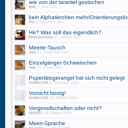
wie von der tarantel gestochen
lylith
,
9. April 2008
kein Alphatierchen mehr/Orientierungslo
Piri
,
8. November 2007
He? Was soll das eigendlich?
Meersäulimami
,
27. Oktober 2007
Meerie-Tausch
Aika
,
23. September 2007
Einzelgänger-Schweinchen
Aika
,
29. August 2007
Pupertätsgerangel hat sich nicht gelegt
Krabbe1026
,
1. November 2006
Vorsicht bissig!
Krabbe1026
,
22. Oktober 2006
Vergesellschaften oder nicht?
karin007
,
18. Oktober 2006
Meeri-Sprache