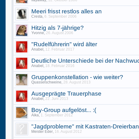
flayaway
,
12. Oktober 2006
Meeri frisst restlos alles an
Cresta
,
6. September 2006
Hitzig als 7-jährige?
Yvonne
,
26. August 2006
"Rudelführerin" wird älter
Anabel
,
12. Februar 2017
Deutliche Unterschiede bei der Nachw
Anabel
,
18. Februar 2016
Gruppenkonstellation - wie weiter?
Quasselschweine
,
28. August 2013
Ausgeprägte Trauerphase
Anabel
,
22. Juni 2013
Boy-Group aufgelöst... :(
Aika
,
1. September 2012
"Jagdprobleme" mit Kastraten-Dreierba
Meister Eder
,
16. August 2012