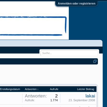
Anmelden oder registrieren
Erstellungsdatum
Antworten ↓
Aufrufe
Letzter Beitrag
Antworten:
2
lakai
Aufrufe:
1.774
23. September 2008