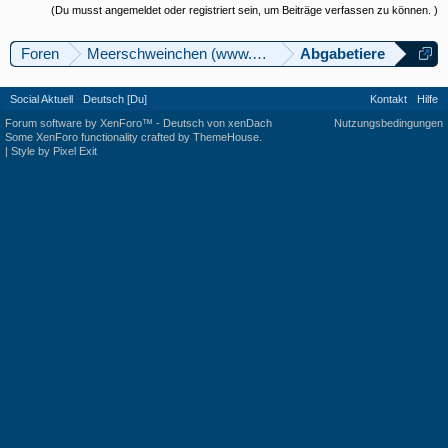
(Du musst angemeldet oder registriert sein, um Beiträge verfassen zu können. )
Foren
Meerschweinchen (www.meerschweinforum.ch)
Abgabetiere
Social Aktuell
Deutsch [Du]
Kontakt
Hilfe
Forum software by XenForo™
-
Deutsch von xenDach
Nutzungsbedingungen
Some XenForo functionality crafted by
ThemeHouse
.
|
Style by Pixel Exit