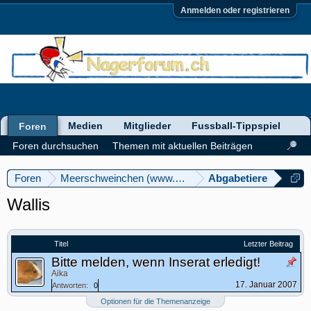
Anmelden oder registrieren
Medien
Mitglieder
Fussball-Tippspiel
Foren
Foren durchsuchen
Themen mit aktuellen Beiträgen
Foren
Meerschweinchen (www.meerschweinforum.ch)
Abgabetiere
Wallis
Titel
Letzter Beitrag
Bitte melden, wenn Inserat erledigt!
Aika
17. Januar 2007
Antworten:
0
Optionen für die Themenanzeige