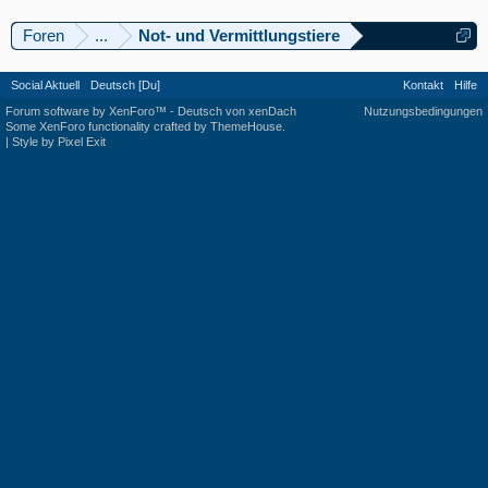
Foren
...
Not- und Vermittlungstiere
Social Aktuell
Deutsch [Du]
Kontakt
Hilfe
Forum software by XenForo™
-
Deutsch von xenDach
Nutzungsbedingungen
Some XenForo functionality crafted by
ThemeHouse
.
|
Style by Pixel Exit