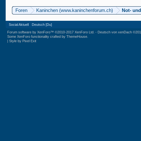
Foren
Kaninchen (www.kaninchenforum.ch)
Not- und
Social Aktuell
Deutsch [Du]
Forum software by XenForo™
©2010-2017 XenForo Ltd.
-
Deutsch von xenDach
©201
Some XenForo functionality crafted by
ThemeHouse
.
|
Style by Pixel Exit