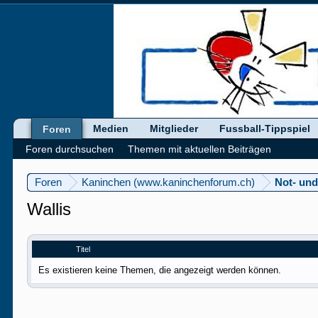
Medien
Mitglieder
Fussball-Tippspiel
Foren
Foren durchsuchen
Themen mit aktuellen Beiträgen
Foren
Kaninchen (www.kaninchenforum.ch)
Not- und
Wallis
Titel
Es existieren keine Themen, die angezeigt werden können.