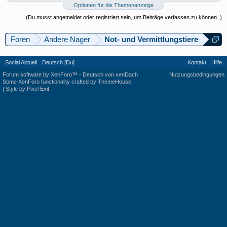
Optionen für die Themenanzeige
(Du musst angemeldet oder registriert sein, um Beiträge verfassen zu können. )
Foren
Andere Nager
Not- und Vermittlungstiere
Social Aktuell
Deutsch [Du]
Kontakt
Hilfe
Forum software by XenForo™
-
Deutsch von xenDach
Nutzungsbedingungen
Some XenForo functionality crafted by
ThemeHouse
.
|
Style by Pixel Exit