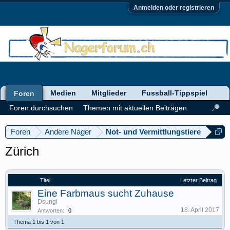
Anmelden oder registrieren
Medien
Mitglieder
Fussball-Tippspiel
Foren
Foren durchsuchen
Themen mit aktuellen Beiträgen
Foren
Andere Nager
Not- und Vermittlungstiere
Zürich
Titel
Letzter Beitrag
Eine Farbmaus sucht Zuhause
Dsungi
18. April 2017
Antworten:
0
Thema 1 bis 1 von 1