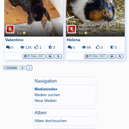
Anabel
Anabel
Anabel
Anabel
0 x
0 x
Valentino
Helena
0
12K
1
0
0
6K
0
0
05 März 2017
05 März 2017
< Zurück
1
2
Navigation
Medienindex
Medien suchen
Neue Medien
Alben
Alben durchsuchen