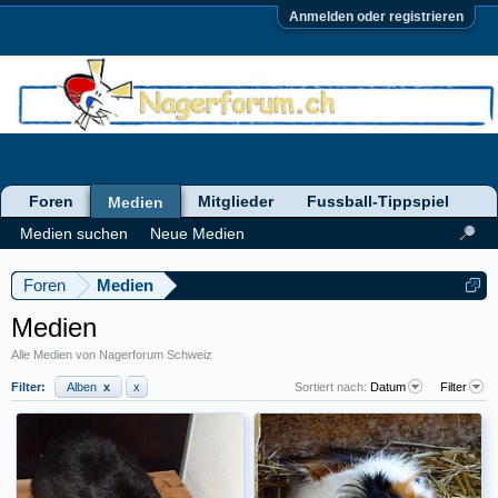
Anmelden oder registrieren
Foren
Mitglieder
Fussball-Tippspiel
Medien
Medien suchen
Neue Medien
Foren
Medien
Medien
Alle Medien von Nagerforum Schweiz
Filter:
Alben
x
x
Sortiert nach:
Datum
Filter