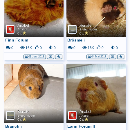
Anabel
Renate
Anabel
Stubentieger
0 x
0 x
Finn Forum
Brösmeli
0
16K
0
0
0
16K
0
0
01 Jan. 2018
04 Mai 2017
Renate
Anabel
Stubentieger
Anabel
0 x
0 x
Branchli
Larin Forum II