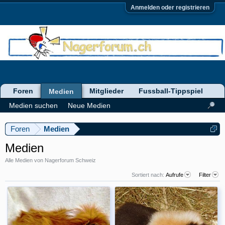
Anmelden oder registrieren
Foren
Mitglieder
Fussball-Tippspiel
Medien
Medien suchen
Neue Medien
Foren
Medien
Medien
Alle Medien von Nagerforum Schweiz
Sortiert nach:
Aufrufe
Filter