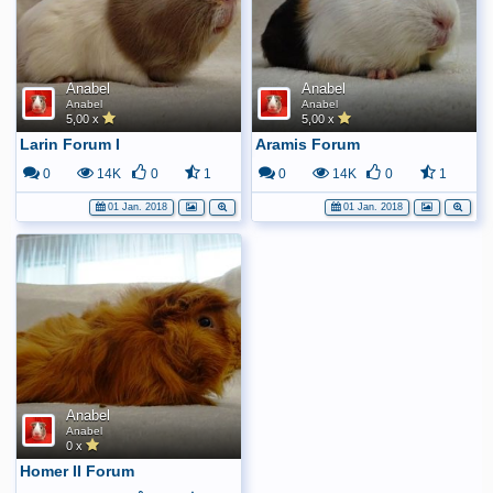
Anabel
Anabel
Anabel
Anabel
5,00 x
5,00 x
Larin Forum I
Aramis Forum
0
14K
0
1
0
14K
0
1
01 Jan. 2018
01 Jan. 2018
Anabel
Anabel
0 x
Homer II Forum