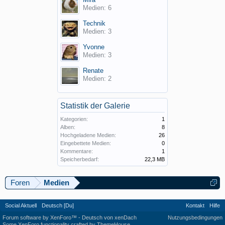
Medien: 6
Technik
Medien: 3
Yvonne
Medien: 3
Renate
Medien: 2
Statistik der Galerie
Kategorien:
1
Alben:
8
Hochgeladene Medien:
26
Eingebettete Medien:
0
Kommentare:
1
Speicherbedarf:
22,3 MB
Foren
Medien
Social Aktuell
Deutsch [Du]
Kontakt
Hilfe
Forum software by XenForo™
-
Deutsch von xenDach
Nutzungsbedingungen
Some XenForo functionality crafted by
ThemeHouse
.