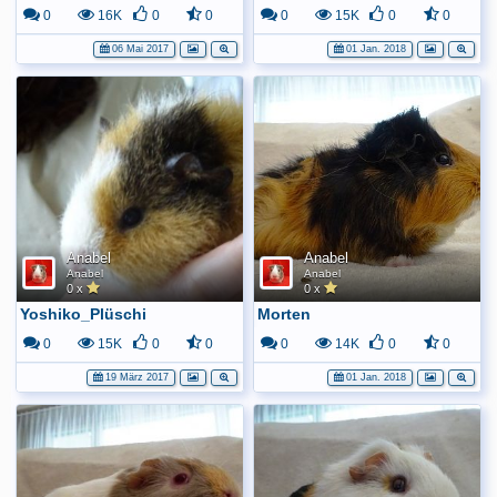
0
16K
0
0
0
15K
0
0
06 Mai 2017
01 Jan. 2018
Anabel
Anabel
Anabel
Anabel
0 x
0 x
Yoshiko_Plüschi
Morten
0
15K
0
0
0
14K
0
0
19 März 2017
01 Jan. 2018