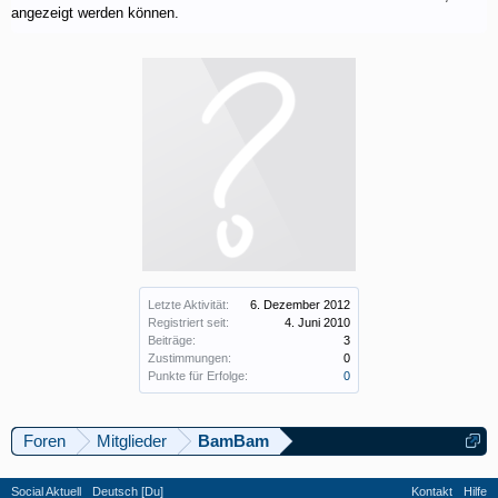
angezeigt werden können.
Letzte Aktivität:
6. Dezember 2012
Registriert seit:
4. Juni 2010
Beiträge:
3
Zustimmungen:
0
Punkte für Erfolge:
0
Foren
Mitglieder
BamBam
Social Aktuell
Deutsch [Du]
Kontakt
Hilfe