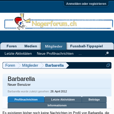
Anmelden oder registrieren
Foren
Medien
Fussball-Tippspiel
Mitglieder
Letzte Aktivitäten
Neue Profilnachrichten
...
Foren
Mitglieder
Barbarella
Barbarella
Neuer Benutzer
Barbarella wurde zuletzt gesehen:
28. April 2012
Profilnachrichten
Letzte Aktivitäten
Beiträge
Informationen
Es existieren bisher noch keine Nachrichten im Profil von Barbarella, die