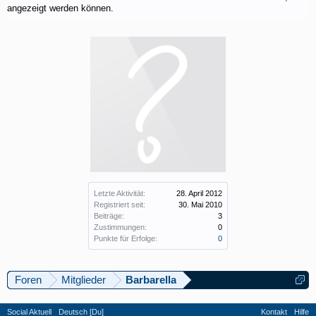
angezeigt werden können.
Letzte Aktivität:
28. April 2012
Registriert seit:
30. Mai 2010
Beiträge:
3
Zustimmungen:
0
Punkte für Erfolge:
0
Foren
Mitglieder
Barbarella
Social Aktuell
Deutsch [Du]
Kontakt
Hilfe