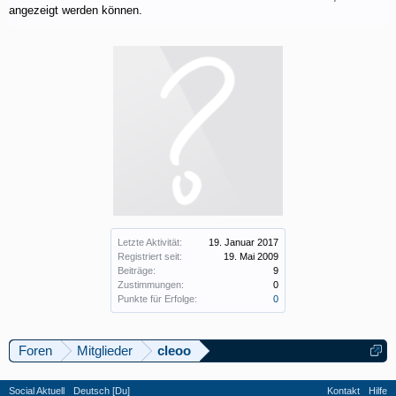
angezeigt werden können.
Letzte Aktivität:
19. Januar 2017
Registriert seit:
19. Mai 2009
Beiträge:
9
Zustimmungen:
0
Punkte für Erfolge:
0
Foren
Mitglieder
cleoo
Social Aktuell
Deutsch [Du]
Kontakt
Hilfe