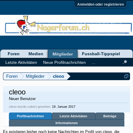
Anmelden oder registrieren
Foren
Medien
Fussball-Tippspiel
Mitglieder
Letzte Aktivitäten
Neue Profilnachrichten
...
Foren
Mitglieder
cleoo
cleoo
Neuer Benutzer
cleoo wurde zuletzt gesehen:
19. Januar 2017
Profilnachrichten
Letzte Aktivitäten
Beiträge
Informationen
Es existieren bisher noch keine Nachrichten im Profil von cleoo, die