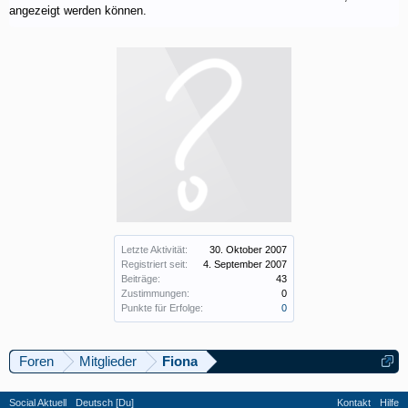
angezeigt werden können.
Letzte Aktivität:
30. Oktober 2007
Registriert seit:
4. September 2007
Beiträge:
43
Zustimmungen:
0
Punkte für Erfolge:
0
Foren
Mitglieder
Fiona
Social Aktuell
Deutsch [Du]
Kontakt
Hilfe