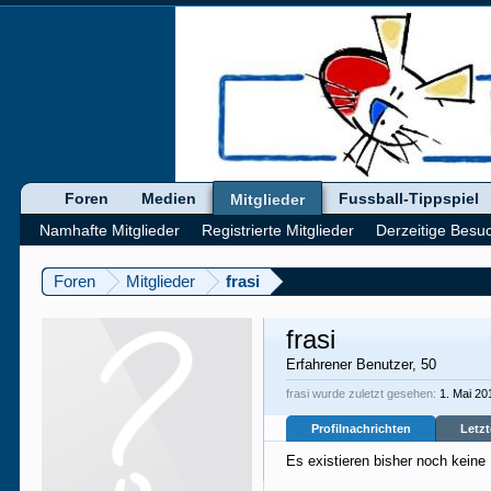
Foren
Medien
Fussball-Tippspiel
Mitglieder
Namhafte Mitglieder
Registrierte Mitglieder
Derzeitige Besu
Foren
Mitglieder
frasi
frasi
Erfahrener Benutzer
, 50
frasi wurde zuletzt gesehen:
1. Mai 20
Profilnachrichten
Letzt
Es existieren bisher noch keine 