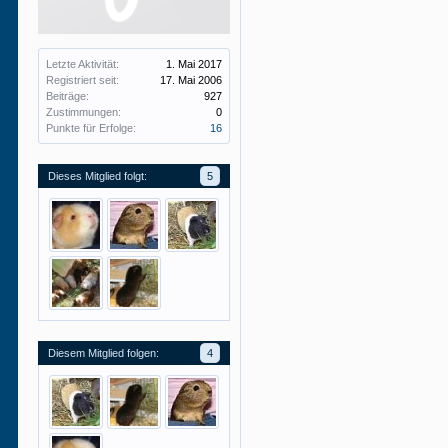
Letzte Aktivität:
1. Mai 2017
Registriert seit:
17. Mai 2006
Beiträge:
927
Zustimmungen:
0
Punkte für Erfolge:
16
Dieses Mitglied folgt:
5
Diesem Mitglied folgen:
4