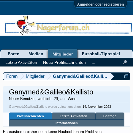
Anmelden oder registrieren
Foren
Medien
Fussball-Tippspiel
Mitglieder
Letzte Aktivitäten
Neue Profilnachrichten
...
Foren
Mitglieder
Ganymed&Galileo&Kallisto
Ganymed&Galileo&Kallisto
Neuer Benutzer
, weiblich, 29,
aus
Wien
Ganymed&Galileo&Kallisto wurde zuletzt gesehen:
14. November 2023
Profilnachrichten
Letzte Aktivitäten
Beiträge
Informationen
Es existieren bisher noch keine Nachrichten im Profil von