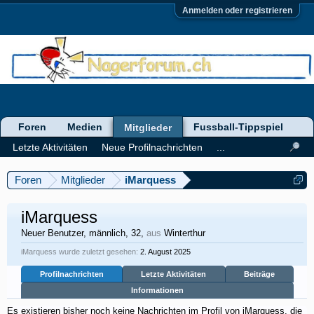
Anmelden oder registrieren
Foren
Medien
Fussball-Tippspiel
Mitglieder
Letzte Aktivitäten
Neue Profilnachrichten
...
Foren
Mitglieder
iMarquess
iMarquess
Neuer Benutzer
, männlich, 32,
aus
Winterthur
iMarquess wurde zuletzt gesehen:
2. August 2025
Profilnachrichten
Letzte Aktivitäten
Beiträge
Informationen
Es existieren bisher noch keine Nachrichten im Profil von iMarquess, die