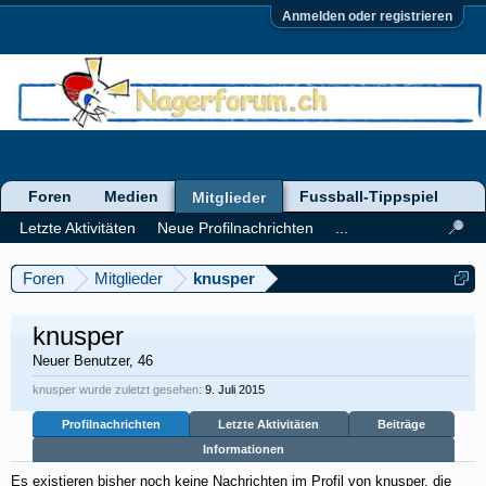
Anmelden oder registrieren
Foren
Medien
Fussball-Tippspiel
Mitglieder
Letzte Aktivitäten
Neue Profilnachrichten
...
Foren
Mitglieder
knusper
knusper
Neuer Benutzer
, 46
knusper wurde zuletzt gesehen:
9. Juli 2015
Profilnachrichten
Letzte Aktivitäten
Beiträge
Informationen
Es existieren bisher noch keine Nachrichten im Profil von knusper, die