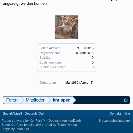
angezeigt werden können.
Letzte Aktivität:
9. Juli 2015
Registriert seit:
10. Juni 2015
Beiträge:
9
Zustimmungen:
0
Punkte für Erfolge:
0
Geburtstag:
4. Mai 1980
(Alter: 46)
Foren
Mitglieder
knusper
Social Aktuell
Deutsch [Du]
Kontakt
Hilfe
Forum software by XenForo™
-
Deutsch von xenDach
Nutzungsbedingungen
Some XenForo functionality crafted by
ThemeHouse
.
|
Style by Pixel Exit