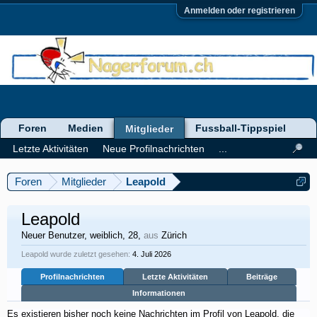
Anmelden oder registrieren
Foren
Medien
Fussball-Tippspiel
Mitglieder
Letzte Aktivitäten
Neue Profilnachrichten
...
Foren
Mitglieder
Leapold
Leapold
Neuer Benutzer
, weiblich, 28,
aus
Zürich
Leapold wurde zuletzt gesehen:
4. Juli 2026
Profilnachrichten
Letzte Aktivitäten
Beiträge
Informationen
Es existieren bisher noch keine Nachrichten im Profil von Leapold, die