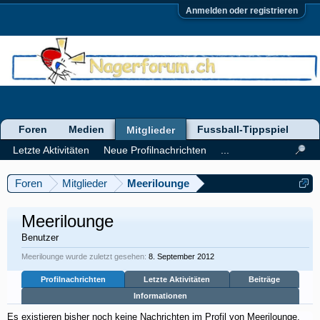
Anmelden oder registrieren
Foren
Medien
Fussball-Tippspiel
Mitglieder
Letzte Aktivitäten
Neue Profilnachrichten
...
Foren
Mitglieder
Meerilounge
Meerilounge
Benutzer
Meerilounge wurde zuletzt gesehen:
8. September 2012
Profilnachrichten
Letzte Aktivitäten
Beiträge
Informationen
Es existieren bisher noch keine Nachrichten im Profil von Meerilounge,