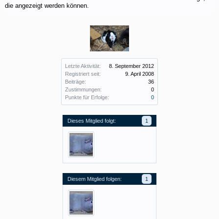
die angezeigt werden können.
Letzte Aktivität:
8. September 2012
Registriert seit:
9. April 2008
Beiträge:
36
Zustimmungen:
0
Punkte für Erfolge:
0
Dieses Mitglied folgt:
1
Diesem Mitglied folgen:
1