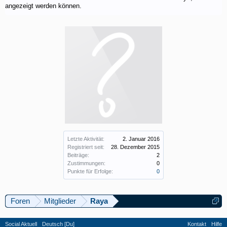
angezeigt werden können.
Letzte Aktivität:
2. Januar 2016
Registriert seit:
28. Dezember 2015
Beiträge:
2
Zustimmungen:
0
Punkte für Erfolge:
0
Foren
Mitglieder
Raya
Social Aktuell
Deutsch [Du]
Kontakt
Hilfe