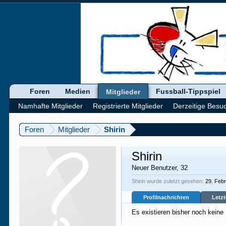
Foren
Medien
Fussball-Tippspiel
Mitglieder
Namhafte Mitglieder
Registrierte Mitglieder
Derzeitige Besu
Foren
Mitglieder
Shirin
Shirin
Neuer Benutzer
, 32
Shirin wurde zuletzt gesehen:
29. Feb
Profilnachrichten
Letzt
Es existieren bisher noch keine