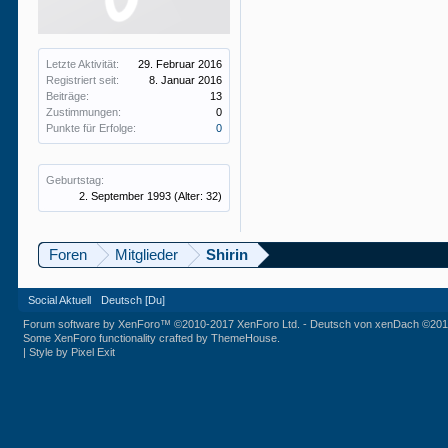
Letzte Aktivität:
29. Februar 2016
Registriert seit:
8. Januar 2016
Beiträge:
13
Zustimmungen:
0
Punkte für Erfolge:
0
Geburtstag:
2. September 1993
(Alter: 32)
Foren
Mitglieder
Shirin
Social Aktuell
Deutsch [Du]
Forum software by XenForo™
©2010-2017 XenForo Ltd.
-
Deutsch von xenDach
©201
Some XenForo functionality crafted by
ThemeHouse
.
|
Style by Pixel Exit