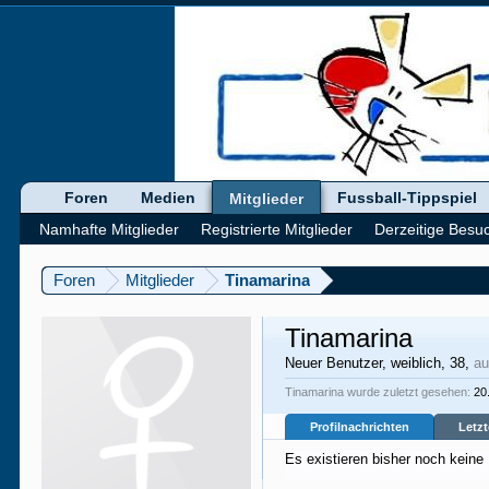
Foren
Medien
Fussball-Tippspiel
Mitglieder
Namhafte Mitglieder
Registrierte Mitglieder
Derzeitige Besu
Foren
Mitglieder
Tinamarina
Tinamarina
Neuer Benutzer
, weiblich, 38,
a
Tinamarina wurde zuletzt gesehen:
20
Profilnachrichten
Letzt
Es existieren bisher noch keine