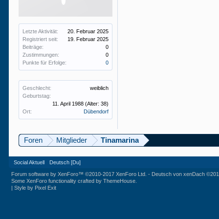
Letzte Aktivität:
20. Februar 2025
Registriert seit:
19. Februar 2025
Beiträge:
0
Zustimmungen:
0
Punkte für Erfolge:
0
Geschlecht:
weiblich
Geburtstag:
11. April 1988
(Alter: 38)
Ort:
Dübendorf
Foren
Mitglieder
Tinamarina
Social Aktuell
Deutsch [Du]
Forum software by XenForo™
©2010-2017 XenForo Ltd.
-
Deutsch von xenDach
©201
Some XenForo functionality crafted by
ThemeHouse
.
|
Style by Pixel Exit