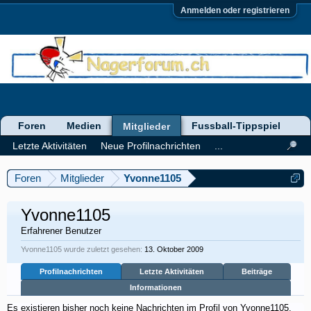
Anmelden oder registrieren
Foren
Medien
Fussball-Tippspiel
Mitglieder
Letzte Aktivitäten
Neue Profilnachrichten
...
Foren
Mitglieder
Yvonne1105
Yvonne1105
Erfahrener Benutzer
Yvonne1105 wurde zuletzt gesehen:
13. Oktober 2009
Profilnachrichten
Letzte Aktivitäten
Beiträge
Informationen
Es existieren bisher noch keine Nachrichten im Profil von Yvonne1105,