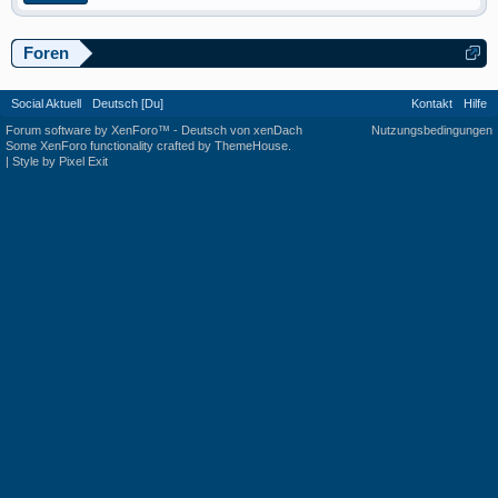
Foren
Social Aktuell
Deutsch [Du]
Kontakt
Hilfe
Forum software by XenForo™
-
Deutsch von xenDach
Nutzungsbedingungen
Some XenForo functionality crafted by
ThemeHouse
.
|
Style by Pixel Exit