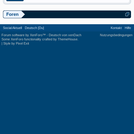
Foren
Social Aktuell
Deutsch [Du]
Kontakt
Hilfe
Forum software by XenForo™
-
Deutsch von xenDach
Nutzungsbedingungen
Some XenForo functionality crafted by
ThemeHouse
.
|
Style by Pixel Exit