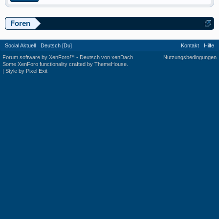
Foren
Social Aktuell
Deutsch [Du]
Kontakt
Hilfe
Forum software by XenForo™
-
Deutsch von xenDach
Nutzungsbedingungen
Some XenForo functionality crafted by
ThemeHouse
.
|
Style by Pixel Exit