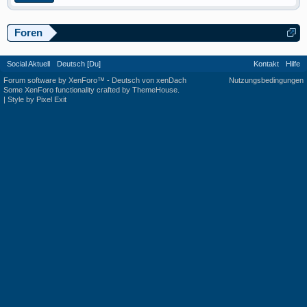
Foren
Social Aktuell
Deutsch [Du]
Kontakt
Hilfe
Forum software by XenForo™
-
Deutsch von xenDach
Nutzungsbedingungen
Some XenForo functionality crafted by
ThemeHouse
.
|
Style by Pixel Exit