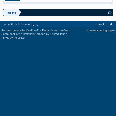
Foren
Social Aktuell
Deutsch [Du]
Kontakt
Hilfe
Forum software by XenForo™
-
Deutsch von xenDach
Nutzungsbedingungen
Some XenForo functionality crafted by
ThemeHouse
.
|
Style by Pixel Exit