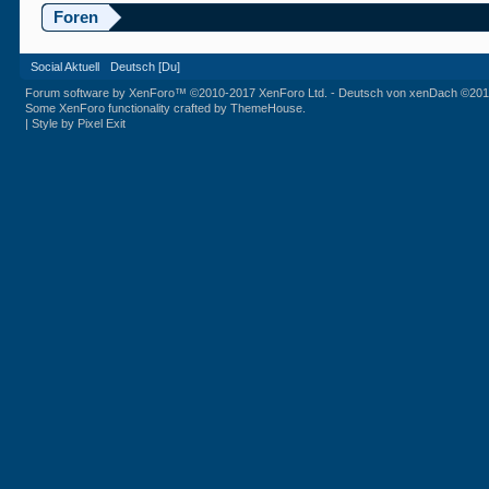
Foren
Social Aktuell
Deutsch [Du]
Forum software by XenForo™
©2010-2017 XenForo Ltd.
-
Deutsch von xenDach
©201
Some XenForo functionality crafted by
ThemeHouse
.
|
Style by Pixel Exit