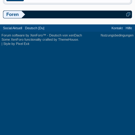
Foren
Social Aktuell
Deutsch [Du]
Kontakt
Hilfe
Forum software by XenForo™
-
Deutsch von xenDach
Nutzungsbedingungen
Some XenForo functionality crafted by
ThemeHouse
.
|
Style by Pixel Exit