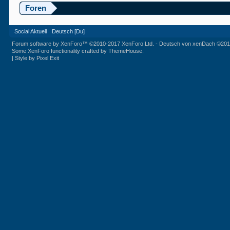
Foren
Social Aktuell
Deutsch [Du]
Forum software by XenForo™
©2010-2017 XenForo Ltd.
-
Deutsch von xenDach
©201
Some XenForo functionality crafted by
ThemeHouse
.
|
Style by Pixel Exit