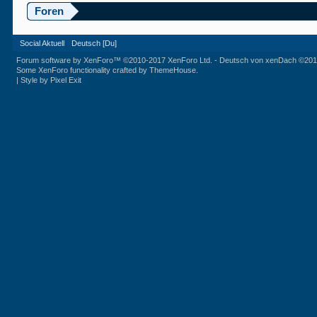
Foren
Social Aktuell
Deutsch [Du]
Forum software by XenForo™
©2010-2017 XenForo Ltd.
-
Deutsch von xenDach
©201
Some XenForo functionality crafted by
ThemeHouse
.
|
Style by Pixel Exit