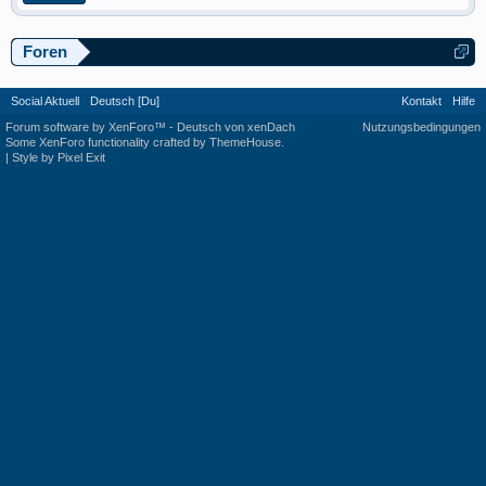
Foren
Social Aktuell
Deutsch [Du]
Kontakt
Hilfe
Forum software by XenForo™
-
Deutsch von xenDach
Nutzungsbedingungen
Some XenForo functionality crafted by
ThemeHouse
.
|
Style by Pixel Exit