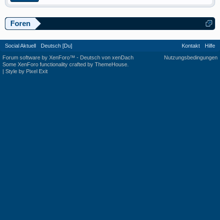
Foren
Social Aktuell
Deutsch [Du]
Kontakt
Hilfe
Forum software by XenForo™
-
Deutsch von xenDach
Nutzungsbedingungen
Some XenForo functionality crafted by
ThemeHouse
.
|
Style by Pixel Exit