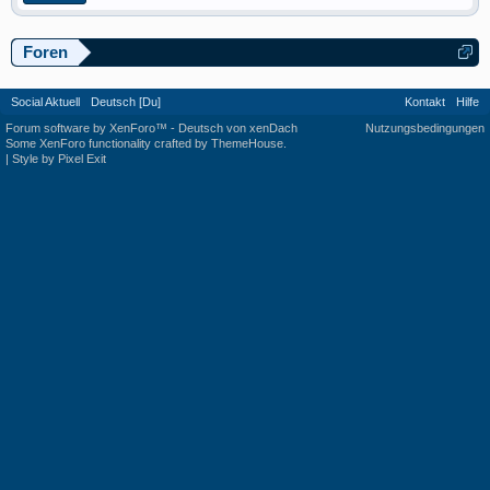
Foren
Social Aktuell
Deutsch [Du]
Kontakt
Hilfe
Forum software by XenForo™
-
Deutsch von xenDach
Nutzungsbedingungen
Some XenForo functionality crafted by
ThemeHouse
.
|
Style by Pixel Exit