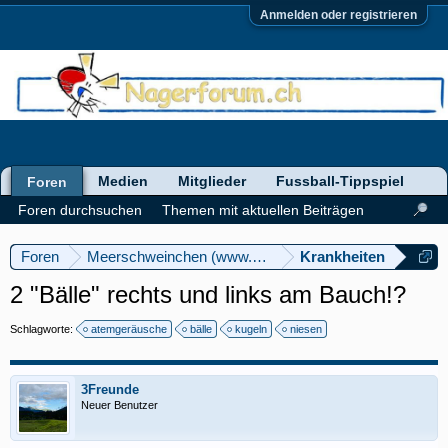
Anmelden oder registrieren
Medien
Mitglieder
Fussball-Tippspiel
Foren
Foren durchsuchen
Themen mit aktuellen Beiträgen
Foren
Meerschweinchen (www.meerschweinforum.ch)
Krankheiten
2 "Bälle" rechts und links am Bauch!?
Schlagworte:
atemgeräusche
bälle
kugeln
niesen
3Freunde
Neuer Benutzer