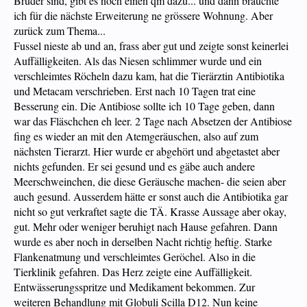
Bruder sind, gibt es noch einen qm dazu... und dann bräuchte
ich für die nächste Erweiterung ne grössere Wohnung. Aber
zurück zum Thema...
Fussel nieste ab und an, frass aber gut und zeigte sonst keinerlei
Auffälligkeiten. Als das Niesen schlimmer wurde und ein
verschleimtes Röcheln dazu kam, hat die Tierärztin Antibiotika
und Metacam verschrieben. Erst nach 10 Tagen trat eine
Besserung ein. Die Antibiose sollte ich 10 Tage geben, dann
war das Fläschchen eh leer. 2 Tage nach Absetzen der Antibiose
fing es wieder an mit den Atemgeräuschen, also auf zum
nächsten Tierarzt. Hier wurde er abgehört und abgetastet aber
nichts gefunden. Er sei gesund und es gäbe auch andere
Meerschweinchen, die diese Geräusche machen- die seien aber
auch gesund. Ausserdem hätte er sonst auch die Antibiotika gar
nicht so gut verkraftet sagte die TÄ. Krasse Aussage aber okay,
gut. Mehr oder weniger beruhigt nach Hause gefahren. Dann
wurde es aber noch in derselben Nacht richtig heftig. Starke
Flankenatmung und verschleimtes Geröchel. Also in die
Tierklinik gefahren. Das Herz zeigte eine Auffälligkeit.
Entwässerungsspritze und Medikament bekommen. Zur
weiteren Behandlung mit Globuli Scilla D12. Nun keine