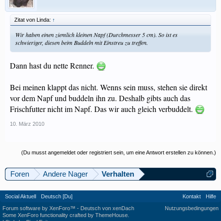
Zitat von Linda:
↑
Wir haben einen ziemlich kleinen Napf (Durchmesser 5 cm). So ist es
schwieriger, diesen beim Buddeln mit Einstreu zu treffen.
Dann hast du nette Renner.
Bei meinen klappt das nicht. Wenns sein muss, stehen sie direkt
vor dem Napf und buddeln ihn zu. Deshalb gibts auch das
Frischfutter nicht im Napf. Das wir auch gleich verbuddelt.
10. März 2010
(Du musst angemeldet oder registriert sein, um eine Antwort erstellen zu können.)
Foren
Andere Nager
Verhalten
Social Aktuell
Deutsch [Du]
Kontakt
Hilfe
Forum software by XenForo™
-
Deutsch von xenDach
Nutzungsbedingungen
Some XenForo functionality crafted by
ThemeHouse
.