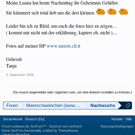
Meine Luana hat heute Nachmittag ihr Geheimnis Gelüftet.
Sie kümmert sich total lieb um die drei kleinen.
Leider bin ich zu Blöd, um euch die fotos hier zu zeigen....
( kommt mir nicht mit der erklährung, kapiers eh, nicht )....
Fotos auf meiner HP
www.meeris.ch.tt
Grüessli
Tanja
5. September 2006
(Du musst angemeldet oder registriert sein, um eine Antwort erstellen zu können.)
Foren
Meerschweinchen (www.meerschweinforum.ch)
Nachwuchs
Social Aktuell
Deutsch [Du]
Kontakt
Hilfe
Forum software by XenForo™
-
Deutsch von xenDach
Nutzungsbedingungen
Some XenForo functionality crafted by
ThemeHouse
.
|
Style by Pixel Exit