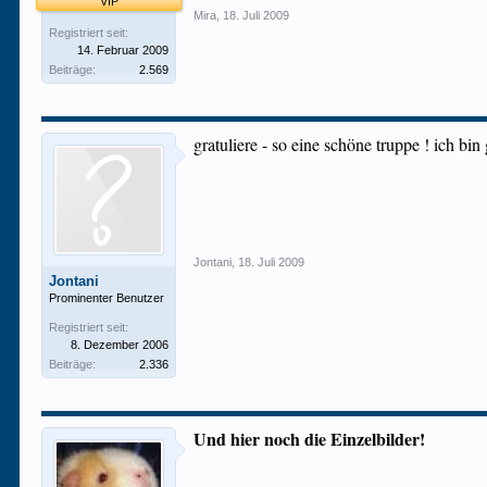
VIP
Mira
,
18. Juli 2009
Registriert seit:
14. Februar 2009
Beiträge:
2.569
gratuliere - so eine schöne truppe ! ich bin 
Jontani
,
18. Juli 2009
Jontani
Prominenter Benutzer
Registriert seit:
8. Dezember 2006
Beiträge:
2.336
Und hier noch die Einzelbilder!