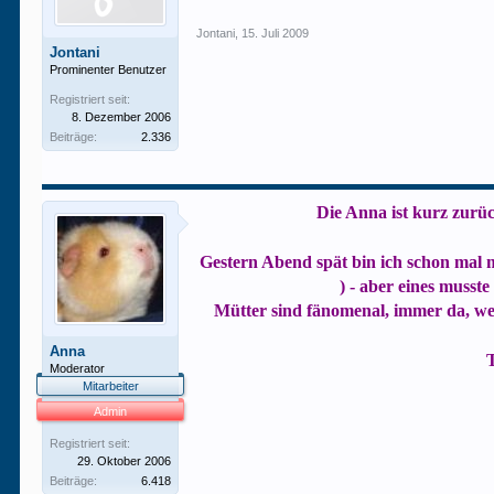
Jontani
,
15. Juli 2009
Jontani
Prominenter Benutzer
Registriert seit:
8. Dezember 2006
Beiträge:
2.336
Die Anna ist kurz zurüc
Gestern Abend spät bin ich schon mal 
) - aber eines mus
Mütter sind fänomenal, immer da, wen
Anna
T
Moderator
Mitarbeiter
Admin
Registriert seit:
29. Oktober 2006
Beiträge:
6.418