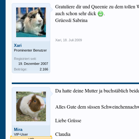
Gratuliere dir und Queenie zu dem tollen W
auch schon sehr dick
.
Grüessli Sabrina
Xari
,
18. Juli 2009
Xari
Prominenter Benutzer
Registriert seit:
19. Dezember 2007
Beiträge:
2.166
Da hatte deine Mutter ja buchstäblich beid
Alles Gute dem süssen Schweinchennach
Liebe Grüsse
Mira
Claudia
VIP-User