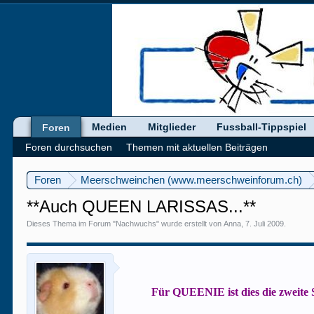
Medien
Mitglieder
Fussball-Tippspiel
Foren
Foren durchsuchen
Themen mit aktuellen Beiträgen
Foren
Meerschweinchen (www.meerschweinforum.ch)
**Auch QUEEN LARISSAS...**
Dieses Thema im Forum "
Nachwuchs
" wurde erstellt von
Anna
,
7. Juli 2009
.
Für QUEENIE ist dies die zweite 