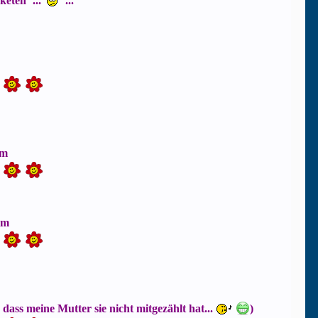
keten"...
...
mm
mm
 dass meine Mutter sie nicht mitgezählt hat...
)