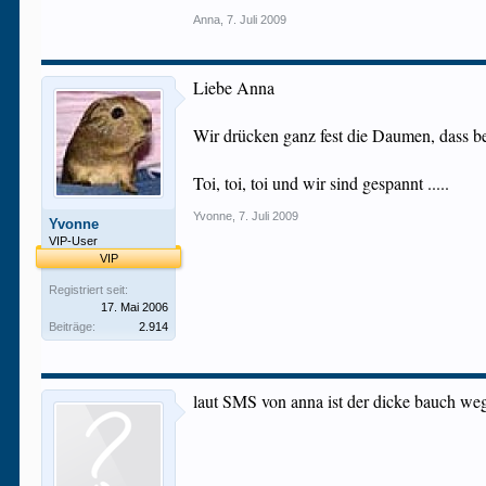
Anna
,
7. Juli 2009
Liebe Anna
Wir drücken ganz fest die Daumen, dass b
Toi, toi, toi und wir sind gespannt .....
Yvonne
,
7. Juli 2009
Yvonne
VIP-User
VIP
Registriert seit:
17. Mai 2006
Beiträge:
2.914
laut SMS von anna ist der dicke bauch weg 