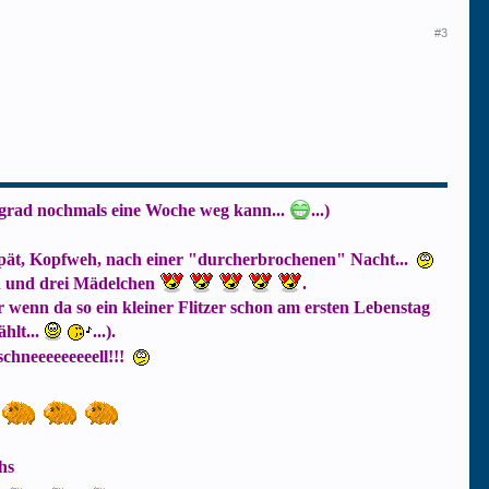
#3
er grad nochmals eine Woche weg kann...
...)
 Spät, Kopfweh, nach einer "durcherbrochenen" Nacht...
n und drei Mädelchen
.
r wenn da so ein kleiner Flitzer schon am ersten Lebenstag
hlt...
...).
schneeeeeeeeell!!!
hs