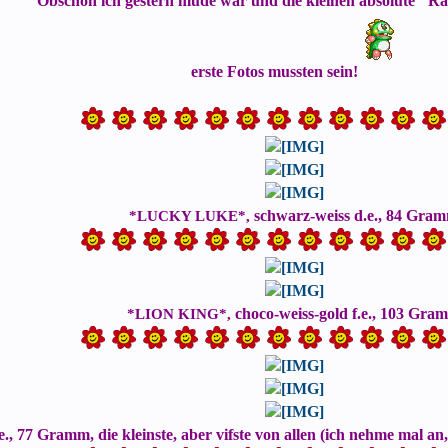
Obschon ich gestern müde war und die kleinen absolute "Ra
erste Fotos mussten sein!
schwarz-weiss d.e., 84 Gra
*LUCKY LUKE*,
choco-weiss-gold f.e., 103 Gra
*LION KING*,
., 77 Gramm, die kleinste, aber vifste von allen (ich nehme mal an,