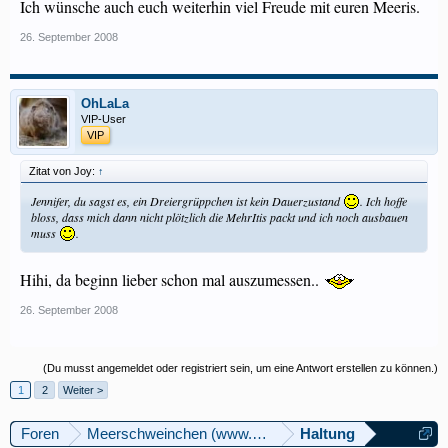
Ich wünsche auch euch weiterhin viel Freude mit euren Meeris.
26. September 2008
OhLaLa
VIP-User
VIP
Zitat von Joy:
↑
Jennifer, du sagst es, ein Dreiergrüppchen ist kein Dauerzustand
. Ich hoffe
bloss, dass mich dann nicht plötzlich die MehrItis packt und ich noch ausbauen
muss
.
Hihi, da beginn lieber schon mal auszumessen..
26. September 2008
(Du musst angemeldet oder registriert sein, um eine Antwort erstellen zu können.)
1
2
Weiter >
Foren
Meerschweinchen (www.meerschweinforum.ch)
Haltung