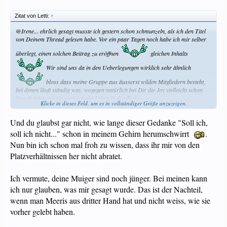
Zitat von Letti:
↑
@Irene... ehrlich gesagt musste ich gestern schon schmunzeln, als ich den Titel
von Deinem Thread gelesen habe. Vor ein paar Tagen noch habe ich mir selber
überlegt, einen solchen Beitrag zu eröffnen
gleichen Inhalts
Wir sind uns da in den Ueberlegungen wirklich sehr ähnlich
bloss dass meine Gruppe aus äusserst wilden Mitgliedern besteht,
bei denen läuft ständig was, wogegen natürlich bei Dir die Joy vielleicht schon
Freude hätte mit ein wenig mehr Leben in der Bude.
Klicke in dieses Feld, um es in vollständiger Größe anzuzeigen.
Ja schau doch mal, wie sich die Sache entwickelt.
Und du glaubst gar nicht, wie lange dieser Gedanke "Soll ich,
Ich will Dir KEINESFALLS abraten, die Muigerin zu adoptieren. Wenn Deine
soll ich nicht..." schon in meinem Gehirn herumschwirrt
.
Gruppe nicht gut harmonieren würde, würde ich Dir sogar ZURATEN. Aber da
Nun bin ich schon mal froh zu wissen, dass ihr mir von den
Du bereits ein harmonisches Trüppli hast, sehe ich halt einfach auch die
Platzverhältnissen her nicht abratet.
möglichen Risiken.
Ich vermute, deine Muiger sind noch jünger. Bei meinen kann
ich nur glauben, was mir gesagt wurde. Das ist der Nachteil,
wenn man Meeris aus dritter Hand hat und nicht weiss, wie sie
vorher gelebt haben.