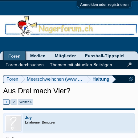
Anmelden oder registrieren
Medien
Mitglieder
Fussball-Tippspiel
Foren
Foren durchsuchen
Themen mit aktuellen Beiträgen
Foren
Meerschweinchen (www.meerschweinforum.ch)
Haltung
Aus Drei mach Vier?
1
2
Weiter >
Joy
Erfahrener Benutzer