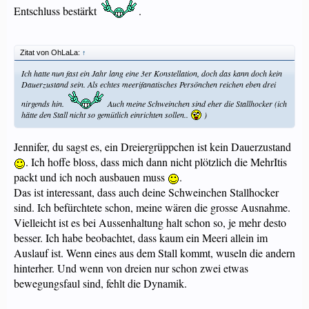
Entschluss bestärkt
.
Zitat von OhLaLa:
↑
Ich hatte nun fast ein Jahr lang eine 3er Konstellation, doch das kann doch kein
Dauerzustand sein. Als echtes meerifanatisches Persönchen reichen eben drei
nirgends hin.
Auch meine Schweinchen sind eher die Stallhocker (ich
hätte den Stall nicht so gemütlich einrichten sollen..
)
Jennifer, du sagst es, ein Dreiergrüppchen ist kein Dauerzustand
. Ich hoffe bloss, dass mich dann nicht plötzlich die MehrItis
packt und ich noch ausbauen muss
.
Das ist interessant, dass auch deine Schweinchen Stallhocker
sind. Ich befürchtete schon, meine wären die grosse Ausnahme.
Vielleicht ist es bei Aussenhaltung halt schon so, je mehr desto
besser. Ich habe beobachtet, dass kaum ein Meeri allein im
Auslauf ist. Wenn eines aus dem Stall kommt, wuseln die andern
hinterher. Und wenn von dreien nur schon zwei etwas
bewegungsfaul sind, fehlt die Dynamik.