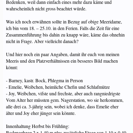
Bedenken, weil dann einfach eines mehr dazu käme und
wahrscheinlich nicht gross beachtet würde.
Was ich noch erwähnen sollte in Bezug auf obige Meeridame,
ich bin vom 18. – 25.10. in den Ferien. Falls die Zeit für eine
Zusammenführung bis dahin zu knapp wäre, käme das ohnehin
nicht in Frage. Aber vielleicht danach?
Und hier noch ein paar Angaben, damit ihr euch von meinen
Meeris und den Platzverhältnissen ein besseres Bild machen
könnt:
- Barney, kastr. Bock, Phlegma in Person
- Emelie, Weibchen, heimliche Chefin und Schlafmütze
- Joy, Weibchen, vifste und frechste, aber auch rangniedrigste
Vom Alter her müssten gem. Nagerstation, wo sie herkommen,
alle drei ca. 3-jährig sein, wobei ich denke, dass Emelie eher
älter und Joy eher jünger sein könnte.
Innenhaltung Herbst bis Frühling:
Bodengehege 2 x 1.40 m plus zusätzliche Etage von 1.10 x 0.40