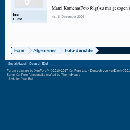
Mami Kamena(Foto folgt)zu mir gezogen u
kisi
kisi
,
8. Dezember 2006
Guest
Foren
Allgemeines
Foto-Berichte
Social Aktuell
Deutsch [Du]
Forum software by XenForo™
©2010-2017 XenForo Ltd.
-
Deutsch von xenDach
©201
Some XenForo functionality crafted by
ThemeHouse
.
|
Style by Pixel Exit