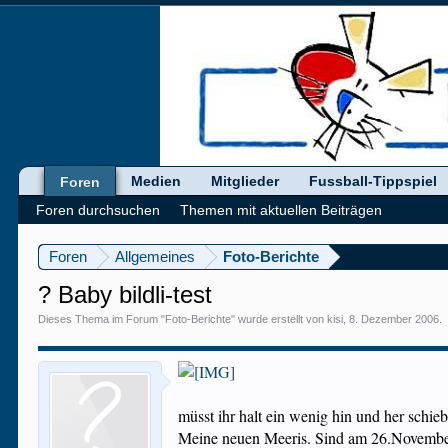
Medien
Mitglieder
Fussball-Tippspiel
Foren
Foren durchsuchen
Themen mit aktuellen Beiträgen
Foren
Allgemeines
Foto-Berichte
? Baby bildli-test
Dieses Thema im Forum "
Foto-Berichte
" wurde erstellt von
kisi
,
8. Dezember 2006
.
müsst ihr halt ein wenig hin und her schi
Meine neuen Meeris. Sind am 26.November 