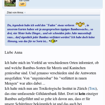
VIP-User
VIP
Zitat von Anna:
↑
Du, irgendwie habe ich wohl den "Faden" etwas verloren
, in
unserem Garten haben wir ja ausgesprochen üppigen Bambuswuchs... so
drei, vier Meter hohe Dinger... und wir schneiden jedes Jahr massenhaft
raus... darf eigenltich jeder Bambus verfüttert werden? Ich habe doch keine
Ahnung, was das für ne Sorte ist...
Liebe Anna
Ich habe mich im Vorfeld an verschiedenen Orten informiert, ob
und welche Bambus-Sorten für Meeris und Kaninchen
geniessbar sind. Und genauso verschieden sind die Antworten
ausgefallen: Von "ungeniessbar" bis "verfüttert in rauen
Mengen" war alles dabei ...
Ich halte mich nun ans Toxikologische Institut in Zürich (
Toxi
),
kein
das eine umfassende Giftdatenbank führt. Dort ist
einziger
Bambus aufgeführt und so gehe ich davon aus, dass er für
unsere Schützlinge bekömmlich ist und das auch bei