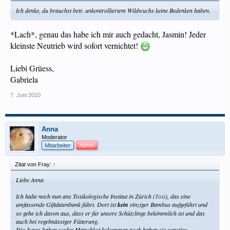
Ich denke, du brauchst betr. unkontrolliertem Wildwuchs keine Bedenken haben.
*Lach*, genau das habe ich mir auch gedacht, Jasmin! Jeder
kleinste Neutrieb wird sofort vernichtet!
Liebi Grüess,
Gabriela
7. Juni 2010
Anna
Moderator
Mitarbeiter
Admin
Zitat von Fray:
↑
Liebe Anna
Ich halte mich nun ans Toxikologische Institut in Zürich (
Toxi
), das eine
umfassende Giftdatenbank führt. Dort ist
kein
einziger Bambus aufgeführt und
so gehe ich davon aus, dass er für unsere Schützlinge bekömmlich ist und das
auch bei regelmässiger Fütterung.
Die Jungs haben weder Matschkot bekommen noch haben sie sonstige