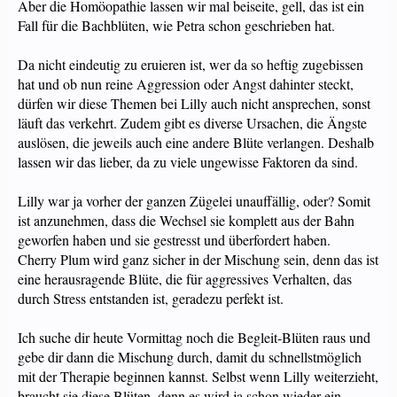
Aber die Homöopathie lassen wir mal beiseite, gell, das ist ein
Fall für die Bachblüten, wie Petra schon geschrieben hat.
Da nicht eindeutig zu eruieren ist, wer da so heftig zugebissen
hat und ob nun reine Aggression oder Angst dahinter steckt,
dürfen wir diese Themen bei Lilly auch nicht ansprechen, sonst
läuft das verkehrt. Zudem gibt es diverse Ursachen, die Ängste
auslösen, die jeweils auch eine andere Blüte verlangen. Deshalb
lassen wir das lieber, da zu viele ungewisse Faktoren da sind.
Lilly war ja vorher der ganzen Zügelei unauffällig, oder? Somit
ist anzunehmen, dass die Wechsel sie komplett aus der Bahn
geworfen haben und sie gestresst und überfordert haben.
Cherry Plum wird ganz sicher in der Mischung sein, denn das ist
eine herausragende Blüte, die für aggressives Verhalten, das
durch Stress entstanden ist, geradezu perfekt ist.
Ich suche dir heute Vormittag noch die Begleit-Blüten raus und
gebe dir dann die Mischung durch, damit du schnellstmöglich
mit der Therapie beginnen kannst. Selbst wenn Lilly weiterzieht,
braucht sie diese Blüten, denn es wird ja schon wieder ein