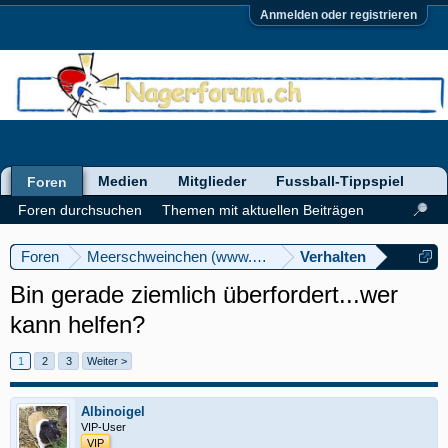
Anmelden oder registrieren
Medien
Mitglieder
Fussball-Tippspiel
Foren
Foren durchsuchen
Themen mit aktuellen Beiträgen
Foren
Meerschweinchen (www.meerschweinforum.ch)
Verhalten
Bin gerade ziemlich überfordert...wer
kann helfen?
1
2
3
Weiter >
Albinoigel
VIP-User
VIP