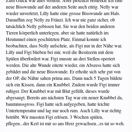
Zum Glück war alles verheilt. Aber plötzlich bemerkte ich eine
neue Bisswunde auf der anderen Seite auch eitrig. Nelly war
wieder unverletzt, Lilly hatte eine grosse Bisswunde am Hals.
Daraufhin zog Nelly zu Fränzi. Ich war nie ganz sicher, ob
tatsächlich Nelly gebissen hat. Sie war den beiden anderen
Tieren körperlich unterlegen, aber sie hatte natürlich im
Heutunnel einen geschützten Platz. Einmal konnte ich
beobachten, dass Nelly aufschrie, als Figi nur in der Nähe war.
Lilly und Figi blieben bei mir, weil die Besitzerin mit dem
Spülen überfordert war. Figi musste an drei Stellen operiert
werden. Die alte Wunde eiterte wieder, ein Abszess hatte sich
gebildet und die neue Bisswunde. Er erholte sich sehr gut von
der OP, die Nähte sahen prima aus. Dann nach 5 Tagen bildete
sich ein Kissen, dann ein Knubbel. Zudem wurde Figi immer
ruhiger. Der Knubbel war mit Blut gefüllt, dieses wurde
abgesaugt. Bereits am nächsten Tag war ein neuer Knubbel da,
baumnussgross. Figi hatte sich aufgegeben, hatte leichte
Untertemperatur und lag nur noch rum. Auch Lilly war richtig
betrübt. Wir mussten Figi erlösen. 3 Wochen spülen,
pflegen...der Kerl ist mir so ans Herz gewachsen...es tat so weh.