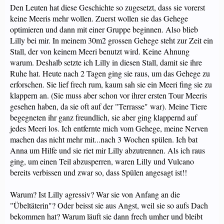
Den Leuten hat diese Geschichte so zugesetzt, dass sie vorerst
keine Meeris mehr wollen. Zuerst wollen sie das Gehege
optimieren und dann mit einer Gruppe beginnen. Also blieb
Lilly bei mir. In meinem 30m2 grossen Gehege steht zur Zeit ein
Stall, der von keinem Meeri benutzt wird. Keine Ahnung
warum. Deshalb setzte ich Lilly in diesen Stall, damit sie ihre
Ruhe hat. Heute nach 2 Tagen ging sie raus, um das Gehege zu
erforschen. Sie lief frech rum, kaum sah sie ein Meeri fing sie zu
klappern an. (Sie muss aber schon vor ihrer ersten Tour Meeris
gesehen haben, da sie oft auf der "Terrasse" war). Meine Tiere
begegneten ihr ganz freundlich, sie aber ging klappernd auf
jedes Meeri los. Ich entfernte mich vom Gehege, meine Nerven
machen das nicht mehr mit...nach 3 Wochen spülen. Ich bat
Anna um Hilfe und sie riet mir Lilly abzutrennen. Als ich raus
ging, um einen Teil abzusperren, waren Lilly und Vulcano
bereits verbissen und zwar so, dass Spülen angesagt ist!!
Warum? Ist Lilly agressiv? War sie von Anfang an die
"Übeltäterin"? Oder beisst sie aus Angst, weil sie so aufs Dach
bekommen hat? Warum läuft sie dann frech umher und bleibt